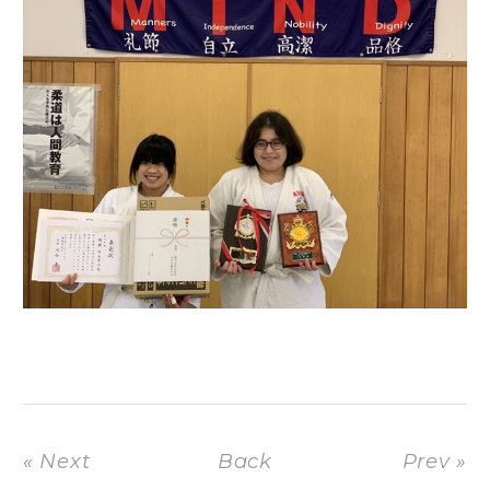
« Next
Back
Prev »