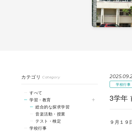
カテゴリ
2025.09.
Category
学校行事
すべて
3学年
学習・教育
総合的な探求学習
音楽活動・授業
テスト・検定
９月１９
学校行事