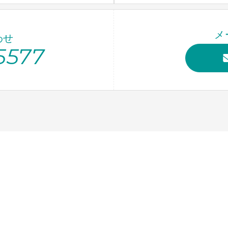
メ
わせ
5577