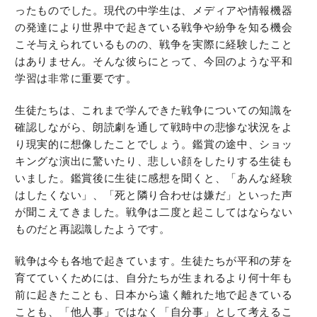
ったものでした。現代の中学生は、メディアや情報機器
の発達により世界中で起きている戦争や紛争を知る機会
こそ与えられているものの、戦争を実際に経験したこと
はありません。そんな彼らにとって、今回のような平和
学習は非常に重要です。
生徒たちは、これまで学んできた戦争についての知識を
確認しながら、朗読劇を通して戦時中の悲惨な状況をよ
り現実的に想像したことでしょう。鑑賞の途中、ショッ
キングな演出に驚いたり、悲しい顔をしたりする生徒も
いました。鑑賞後に生徒に感想を聞くと、「あんな経験
はしたくない」、「死と隣り合わせは嫌だ」といった声
が聞こえてきました。戦争は二度と起こしてはならない
ものだと再認識したようです。
戦争は今も各地で起きています。生徒たちが平和の芽を
育てていくためには、自分たちが生まれるより何十年も
前に起きたことも、日本から遠く離れた地で起きている
ことも、「他人事」ではなく「自分事」として考えるこ