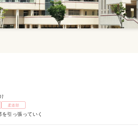
01
柔道部
部を引っ張っていく