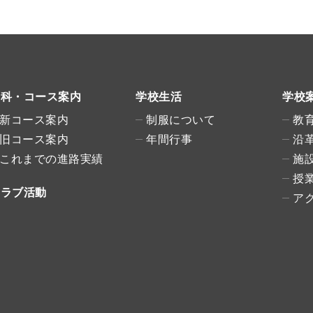
学科・コース案内
学校生活
学校
新コース案内
制服について
教
旧コース案内
年間行事
沿
これまでの進路実績
施
授
クラブ活動
ア