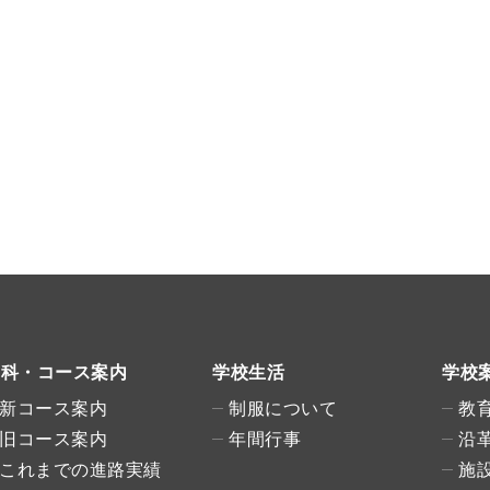
学科・コース案内
学校生活
学校
新コース案内
制服について
教
旧コース案内
年間行事
沿
これまでの進路実績
施