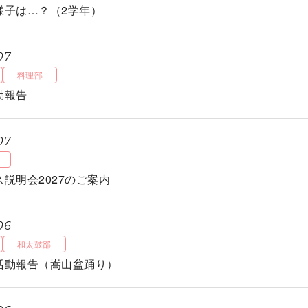
様子は…？（2学年）
07
料理部
動報告
07
説明会2027のご案内
06
和太鼓部
活動報告（嵩山盆踊り）