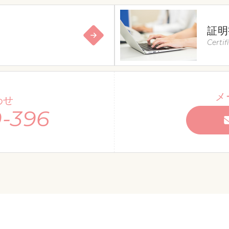
証明
Certif
メ
わせ
-396