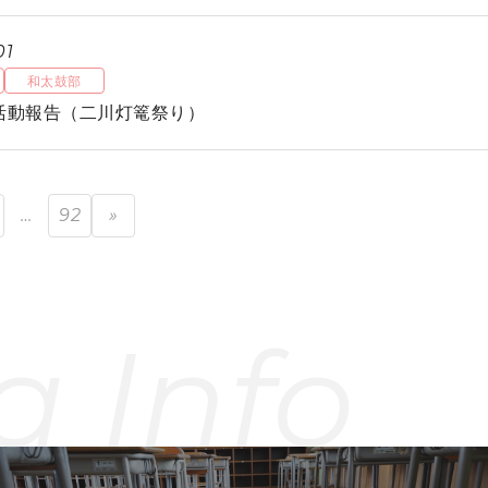
01
和太鼓部
活動報告（二川灯篭祭り）
…
92
»
a Info