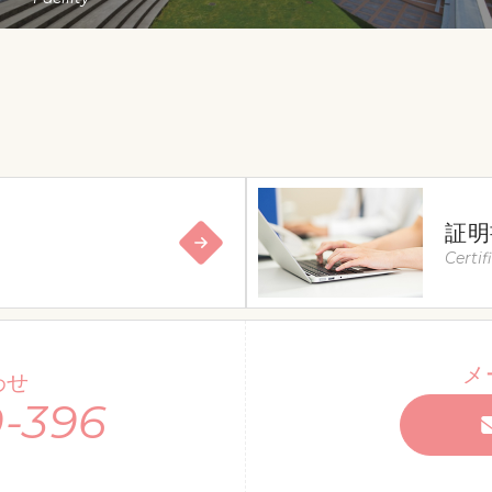
証明
Certif
メ
わせ
-396