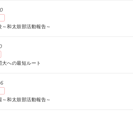
20
校～和太鼓部活動報告～
0
関大への最短ルート
06
園～和太鼓部活動報告～