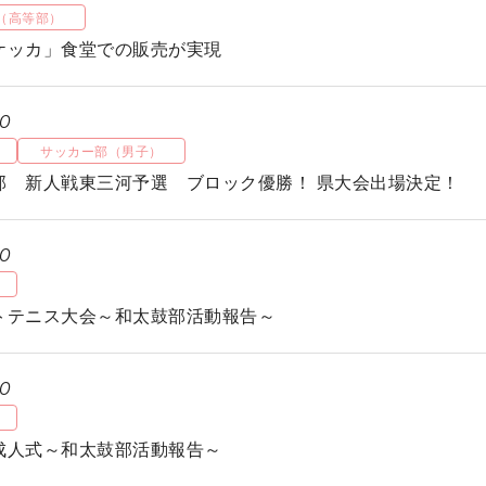
（高等部）
ケッカ」食堂での販売が実現
20
サッカー部（男子）
部 新人戦東三河予選 ブロック優勝！ 県大会出場決定！
20
トテニス大会～和太鼓部活動報告～
20
成人式～和太鼓部活動報告～