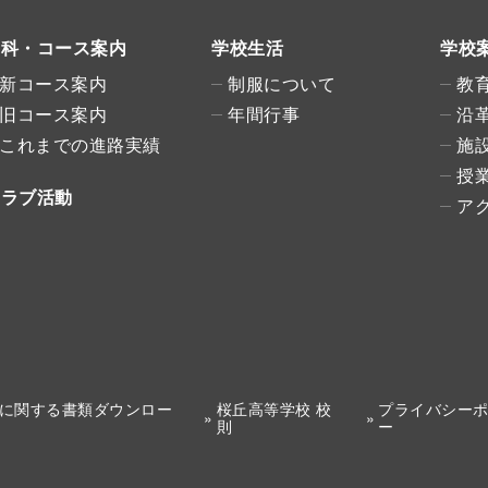
学科・コース案内
学校生活
学校
新コース案内
制服について
教
旧コース案内
年間行事
沿
これまでの進路実績
施
授
クラブ活動
ア
に関する書類ダウンロー
桜丘高等学校 校
プライバシー
則
ー