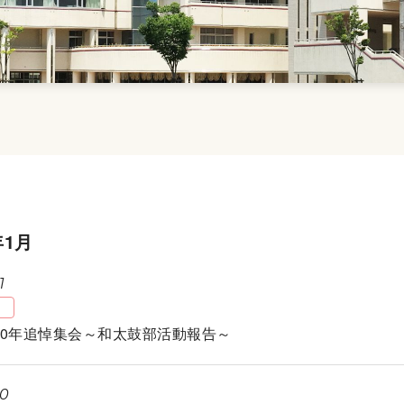
年1月
1
30年追悼集会～和太鼓部活動報告～
20